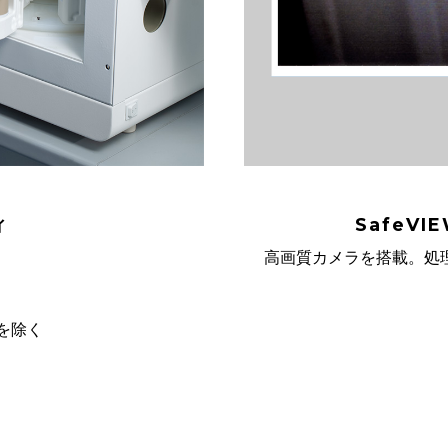
ィ
SafeVI
高画質カメラを搭載。処
Yを除く