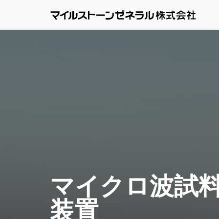
マイクロ波試
装置