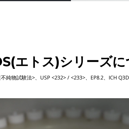
OS(エトス)シリーズ
験法>、USP <232> / <233>、EP8.2、ICH Q